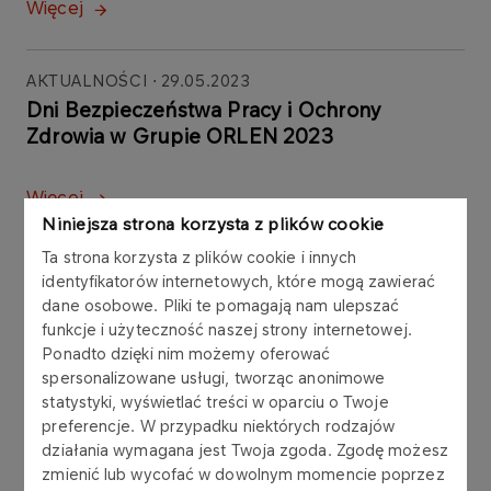
Więcej
AKTUALNOŚCI
29.05.2023
Dni Bezpieczeństwa Pracy i Ochrony
Zdrowia w Grupie ORLEN 2023
Więcej
Niniejsza strona korzysta z plików cookie
Ta strona korzysta z plików cookie i innych
AKTUALNOŚCI
26.05.2023
identyfikatorów internetowych, które mogą zawierać
Rodzinne Targi Pracy w
dane osobowe. Pliki te pomagają nam ulepszać
Sochaczewie
funkcje i użyteczność naszej strony internetowej.
Ponadto dzięki nim możemy oferować
spersonalizowane usługi, tworząc anonimowe
Więcej
statystyki, wyświetlać treści w oparciu o Twoje
preferencje. W przypadku niektórych rodzajów
działania wymagana jest Twoja zgoda. Zgodę możesz
AKTUALNOŚCI
24.05.2023
zmienić lub wycofać w dowolnym momencie poprzez
Regionalne Targi Pracy 2023 w Moście –