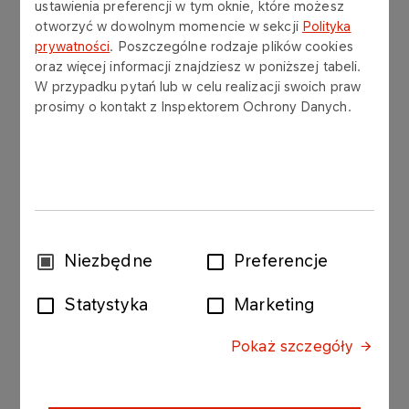
ustawienia preferencji w tym oknie, które możesz
oddział Czechy
otworzyć w dowolnym momencie w sekcji
Polityka
prywatności
. Poszczególne rodzaje plików cookies
oraz więcej informacji znajdziesz w poniższej tabeli.
Więcej
W przypadku pytań lub w celu realizacji swoich praw
prosimy o kontakt z Inspektorem Ochrony Danych.
AKTUALNOŚCI
27.04.2023
Dla Ziemi. Poznaj inicjatywę wolontariatu
ORLEN Ochrona
Więcej
Wybór
Niezbędne
Preferencje
zgody
AKTUALNOŚCI
26.04.2022
Statystyka
Marketing
20 kwietnia uczestniczyliśmy
w Płockich Targach Pracy w
Pokaż szczegóły
Płocku – poznaj naszą
relację