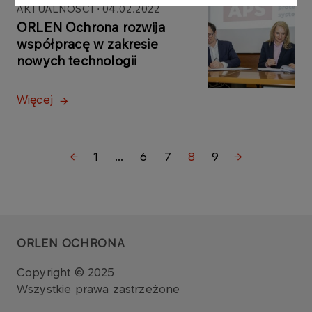
AKTUALNOŚCI
04.02.2022
ORLEN Ochrona rozwija
współpracę w zakresie
nowych technologii
Więcej
1
...
6
7
8
9
ORLEN OCHRONA
Copyright © 2025
Wszystkie prawa zastrzeżone