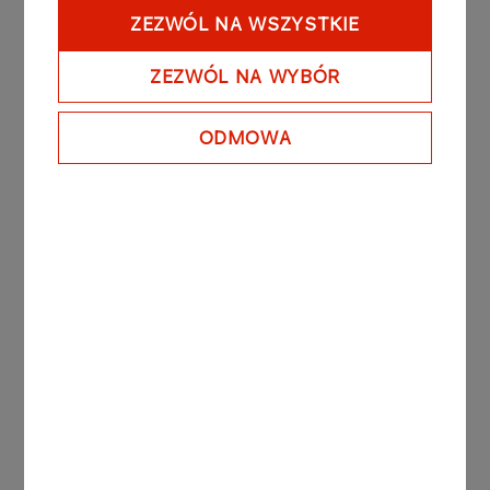
ZEZWÓL NA WSZYSTKIE
Więcej
ZEZWÓL NA WYBÓR
AKTUALNOŚCI
13.04.2022
Zbiórka darów dla
ODMOWA
uchodźców wojennych z
Ukrainy
Więcej
AKTUALNOŚCI
23.02.2022
Nowa flota w Oddziale
Czeskim ORLEN Ochrona
Więcej